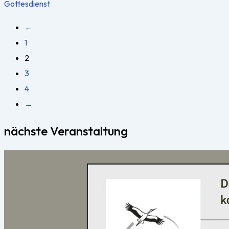
Gottesdienst
←
1
2
3
4
→
nächste Veranstaltung