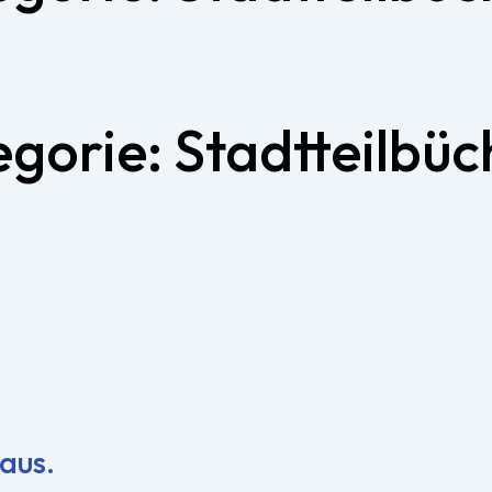
egorie:
Stadtteilbüc
 aus.