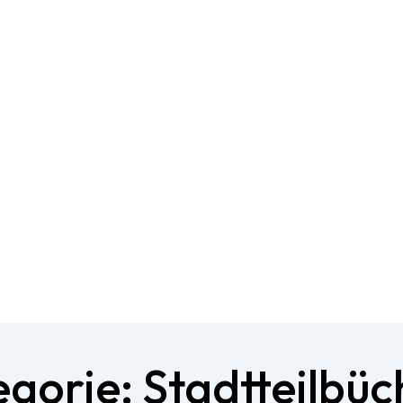
egorie:
Stadtteilbüc